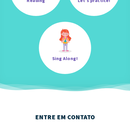
Reading
Let's practice!
Sing Along!
ENTRE EM CONTATO