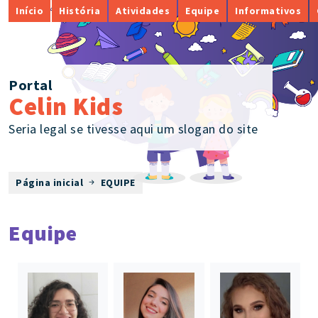
Início
História
Atividades
Equipe
Informativos
Portal
Celin Kids
Seria legal se tivesse aqui um slogan do site
Página inicial
EQUIPE
Equipe