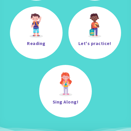
Reading
Let's practice!
Sing Along!