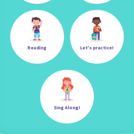
Reading
Let's practice!
Sing Along!