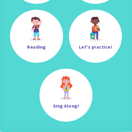
Reading
Let's practice!
Sing Along!