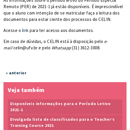
As informações sobre o período letivo do Período Especial
Remoto (PER) de 2021-1 já estão disponíveis. É imprescindível
que o aluno com intenção de se matricular faça a leitura dos
documentos para estar ciente dos processos do CELIN.
Acesse o
link
para ter acesso aos documentos.
Em caso de dúvidas, o CELIN está à disposição pelo
e-
mail
celin@ufv.br e pelo
Whatsapp
(31) 3612-3008.
« anterior
Veja também
Disponíveis informações para o Período Letivo
2021-1
Divulgada lista de classificados para o Teacher’s
Training Course 2021