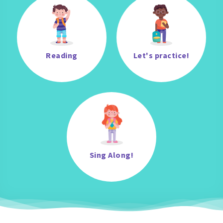
Reading
Let's practice!
Sing Along!