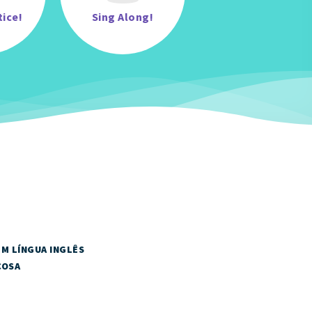
tice!
Sing Along!
EM LÍNGUA INGLÊS
ÇOSA