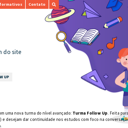
nformativos
Contato
n do site
W UP
om uma nova turma do nível avançado:
Turma Follow Up
. Feita par
5I) e desejam dar continuidade nos estudos com foco na conversaçã
.